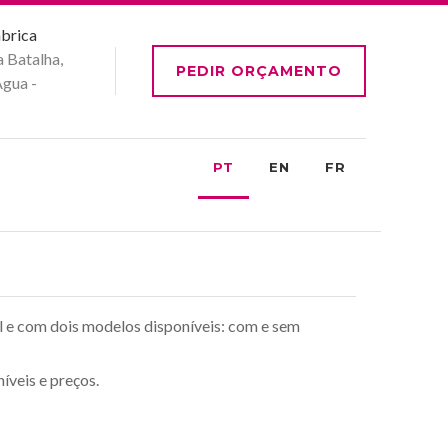
ábrica
a Batalha,
PEDIR ORÇAMENTO
Água -
PT
EN
FR
al e com dois modelos disponíveis: com e sem
íveis e preços.